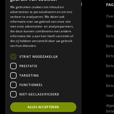
PAG
We gebruiken cookies om inhoud en
advertenties te personaliseren en om ons
Over
verkeer te analyseren. We delen ook
Showroom Venloseweg 11B
informatie over uw gebruik van onze site
5975 PS Sevenum
met onze advertentie- en analysepartners,
Wat 
die deze kunnen combineren met andere
Geopend op afspraak
informatie die u aan hen heeft verstrekt of
Beto
die zij hebben verzameld door uw gebruik
E-mail:
info@topbetoncire.nl
van hun diensten.
Beto
Mob Jim:
06-11032241
Beto
STRIKT NOODZAKELIJK
Mob Bram:
06-29544789
PRESTATIE
Beto
TARGETING
Beto
FUNCTIONEEL
Beto
NIET-GECLASSIFICEERD
Veel
Alge
ALLES ACCEPTEREN
beta