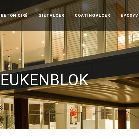
BETON CIRÉ
GIETVLOER
COATINGVLOER
EPOXYV
KEUKENBLOK