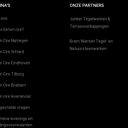
INA’S
ONZE PARTNERS
 ons
Jonker Tegelwerken &
Terrasoverkappingen
is beton cire?
n Cire Nijmegen
Bram Wanten Tegel- en
Natuursteenwerken
n Cire Sittard
n Cire Eindhoven
n Cire Tilburg
n Cire Brabant
n cire leverancier
 gestelde vragen
mene leverings en
lingsvoorwaarden