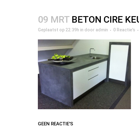
09 MRT
BETON CIRE K
Geplaatst op 22:39h
in
door
admin
0 Reactie's
GEEN REACTIE'S