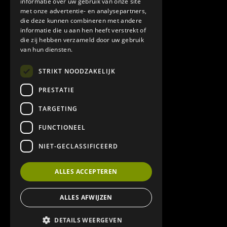
informatie over uw gebruik van onze site
met onze advertentie- en analysepartners,
Beton Cire Brabant
die deze kunnen combineren met andere
informatie die u aan hen heeft verstrekt of
Beton cire leverancier
die zij hebben verzameld door uw gebruik
van hun diensten.
Veel gestelde vragen
STRIKT NOODZAKELIJK
Algemene leverings en betalingsvoorwaarden
PRESTATIE
TARGETING
ONZE PARTNERS
FUNCTIONEEL
Jonker Tegelwerken & Terrasoverkappingen
NIET-GECLASSIFICEERD
ALLES ACCEPTEREN
Bram Wanten Tegel- en Natuursteenwerken
ALLES AFWIJZEN
DETAILS WEERGEVEN