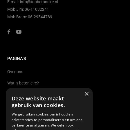
E-mail:
info@topbetoncire.nl
Mob Jim:
06-11032241
Mob Bram:
06-29544789
PAGINA’S
Over ons
Wat is beton cire?
×
Beton Cire Nijmegen
Deze website maakt
gebruik van cookies.
Beton Cire Sittard
We gebruiken cookies om inhoud en
Beton Cire Eindhoven
advertenties te personaliseren en om ons
verkeer te analyseren. We delen ook
Beton Cire Tilburg