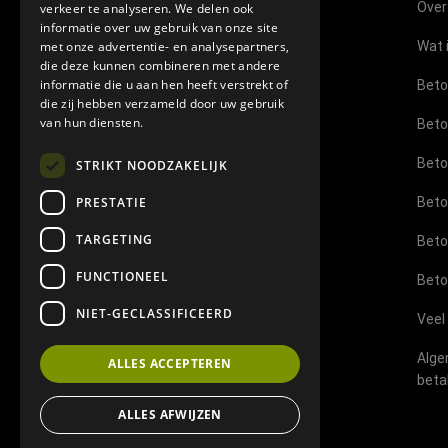
Over
verkeer te analyseren. We delen ook
Showroom Venloseweg 11B
informatie over uw gebruik van onze site
5975 PS Sevenum
met onze advertentie- en analysepartners,
Wat 
die deze kunnen combineren met andere
Geopend op afspraak
informatie die u aan hen heeft verstrekt of
Beto
die zij hebben verzameld door uw gebruik
E-mail:
info@topbetoncire.nl
van hun diensten.
Beto
Mob Jim:
06-11032241
Beto
STRIKT NOODZAKELIJK
Mob Bram:
06-29544789
PRESTATIE
Beto
TARGETING
Beto
FUNCTIONEEL
Beto
NIET-GECLASSIFICEERD
Veel
Alge
ALLES ACCEPTEREN
beta
ALLES AFWIJZEN