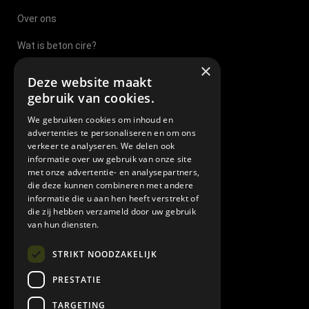
Over ons
Wat is beton cire?
×
Beton Cire Nijmegen
Deze website maakt
gebruik van cookies.
Beton Cire Sittard
We gebruiken cookies om inhoud en
Beton Cire Eindhoven
advertenties te personaliseren en om ons
verkeer te analyseren. We delen ook
Beton Cire Tilburg
informatie over uw gebruik van onze site
met onze advertentie- en analysepartners,
Beton Cire Brabant
die deze kunnen combineren met andere
informatie die u aan hen heeft verstrekt of
Beton cire leverancier
die zij hebben verzameld door uw gebruik
van hun diensten.
Veel gestelde vragen
STRIKT NOODZAKELIJK
Algemene leverings en betalingsvoorwaarden
PRESTATIE
TARGETING