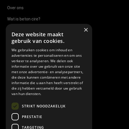
Over ons
Wat is beton cire?
×
Beton Cire Nijmegen
Deze website maakt
gebruik van cookies.
Beton Cire Sittard
We gebruiken cookies om inhoud en
Beton Cire Eindhoven
advertenties te personaliseren en om ons
verkeer te analyseren. We delen ook
Beton Cire Tilburg
informatie over uw gebruik van onze site
met onze advertentie- en analysepartners,
Beton Cire Brabant
die deze kunnen combineren met andere
informatie die u aan hen heeft verstrekt of
Beton cire leverancier
die zij hebben verzameld door uw gebruik
van hun diensten.
Veel gestelde vragen
STRIKT NOODZAKELIJK
Algemene leverings en betalingsvoorwaarden
PRESTATIE
TARGETING