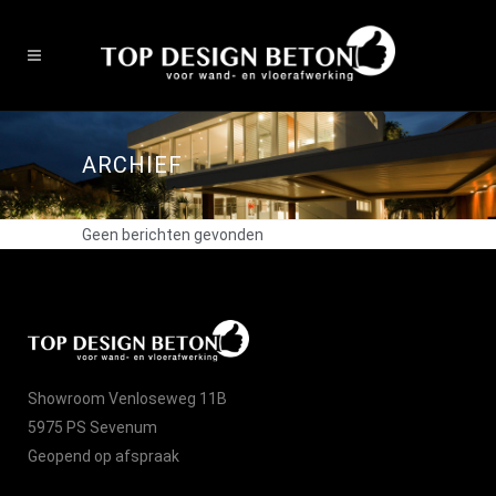
ARCHIEF
Geen berichten gevonden
Showroom Venloseweg 11B
5975 PS Sevenum
Geopend op afspraak