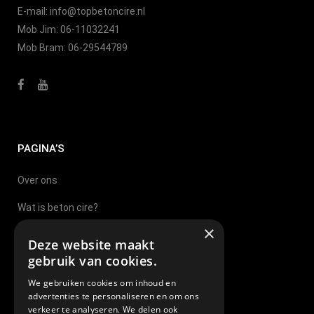
E-mail:
info@topbetoncire.nl
Mob Jim:
06-11032241
Mob Bram:
06-29544789
PAGINA’S
Over ons
Wat is beton cire?
×
Beton Cire Nijmegen
Deze website maakt
gebruik van cookies.
Beton Cire Sittard
We gebruiken cookies om inhoud en
Beton Cire Eindhoven
advertenties te personaliseren en om ons
verkeer te analyseren. We delen ook