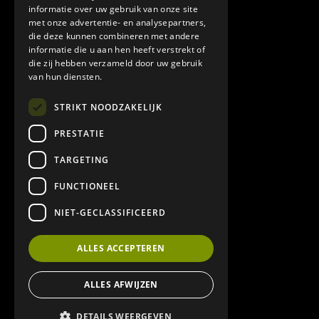
Beton Cire Tilburg
informatie over uw gebruik van onze site
met onze advertentie- en analysepartners,
Beton Cire Brabant
die deze kunnen combineren met andere
informatie die u aan hen heeft verstrekt of
Beton cire leverancier
die zij hebben verzameld door uw gebruik
van hun diensten.
Veel gestelde vragen
STRIKT NOODZAKELIJK
Algemene leverings en betalingsvoorwaarden
PRESTATIE
TARGETING
ONZE PARTNERS
FUNCTIONEEL
Jonker Tegelwerken & Terrasoverkappingen
NIET-GECLASSIFICEERD
ALLES ACCEPTEREN
Bram Wanten Tegel- en Natuursteenwerken
ALLES AFWIJZEN
DETAILS WEERGEVEN