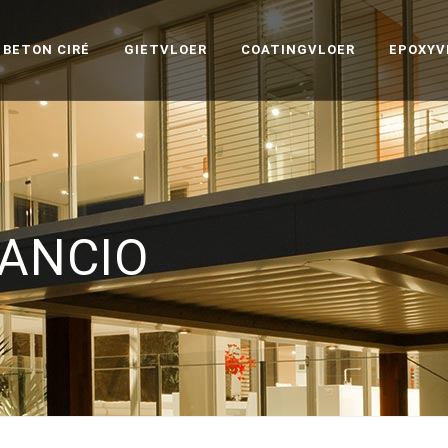
BETON CIRÉ
GIETVLOER
COATINGVLOER
EPOXYV
ANCIO