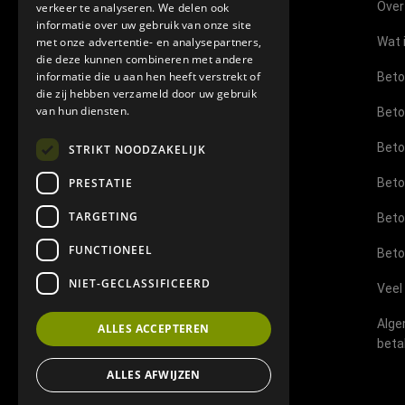
Over
verkeer te analyseren. We delen ook
Showroom Venloseweg 11B
informatie over uw gebruik van onze site
5975 PS Sevenum
met onze advertentie- en analysepartners,
Wat 
die deze kunnen combineren met andere
Geopend op afspraak
informatie die u aan hen heeft verstrekt of
Beto
die zij hebben verzameld door uw gebruik
E-mail:
info@topbetoncire.nl
van hun diensten.
Beto
Mob Jim:
06-11032241
Beto
STRIKT NOODZAKELIJK
Mob Bram:
06-29544789
PRESTATIE
Beto
TARGETING
Beto
FUNCTIONEEL
Beto
NIET-GECLASSIFICEERD
Veel
Alge
ALLES ACCEPTEREN
beta
ALLES AFWIJZEN