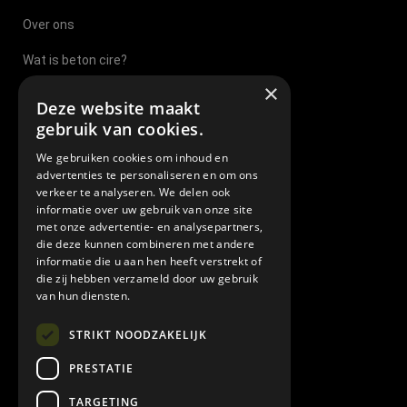
Over ons
Wat is beton cire?
×
Beton Cire Nijmegen
Deze website maakt
gebruik van cookies.
Beton Cire Sittard
We gebruiken cookies om inhoud en
Beton Cire Eindhoven
advertenties te personaliseren en om ons
verkeer te analyseren. We delen ook
Beton Cire Tilburg
informatie over uw gebruik van onze site
met onze advertentie- en analysepartners,
Beton Cire Brabant
die deze kunnen combineren met andere
informatie die u aan hen heeft verstrekt of
Beton cire leverancier
die zij hebben verzameld door uw gebruik
van hun diensten.
Veel gestelde vragen
STRIKT NOODZAKELIJK
Algemene leverings en betalingsvoorwaarden
PRESTATIE
TARGETING