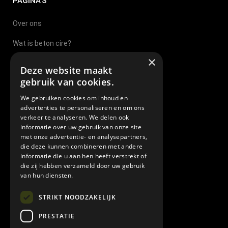
PAGINA’S
Over ons
Wat is beton cire?
×
Beton Cire Nijmegen
Deze website maakt
gebruik van cookies.
Beton Cire Sittard
We gebruiken cookies om inhoud en
Beton Cire Eindhoven
advertenties te personaliseren en om ons
verkeer te analyseren. We delen ook
Beton Cire Tilburg
informatie over uw gebruik van onze site
met onze advertentie- en analysepartners,
Beton Cire Brabant
die deze kunnen combineren met andere
informatie die u aan hen heeft verstrekt of
Beton cire leverancier
die zij hebben verzameld door uw gebruik
van hun diensten.
Veel gestelde vragen
STRIKT NOODZAKELIJK
Algemene leverings en betalingsvoorwaarden
PRESTATIE